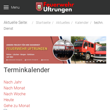
Menu
Aktuelle Seite:
Startseite
Aktuelles
Kalender
techn.
Dienst
Terminkalender
Nach Jahr
Nach Monat
Nach Woche
Heute
Gehe zu Monat