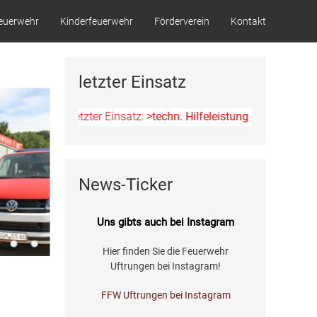
euerwehr
Kinderfeuerwehr
Förderverein
Kontakt
letzter Einsatz
Letzter Einsatz:
>techn. Hilfeleistung - Ölspur<
am 11.
News-Ticker
Uns gibts auch bei Instagram
Hier finden Sie die Feuerwehr
Uftrungen bei Instagram!
FFW Uftrungen bei Instagram