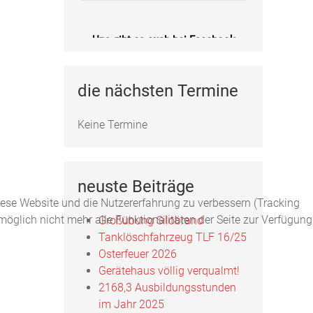
Uns gibt es auch bei Facebook
Fotos, Berichte und mehr auf unserer
Facebookseite!
die nächsten Termine
Feuerwehr Uftrungen bei Facebook
Keine Termine
Uns gibts auch bei Instagram
neuste Beiträge
diese Website und die Nutzererfahrung zu verbessern (Tracking
Hier finden Sie die Feuerwehr
Uftrungen bei Instagram!
öglich nicht mehr alle Funktionalitäten der Seite zur Verfügung
Großübung Silobrand
Tanklöschfahrzeug TLF 16/25
FFW Uftrungen bei Instagram
Osterfeuer 2026
Gerätehaus völlig verqualmt!
2168,3 Ausbildungsstunden
im Jahr 2025
Uns gibt es auch bei Facebook