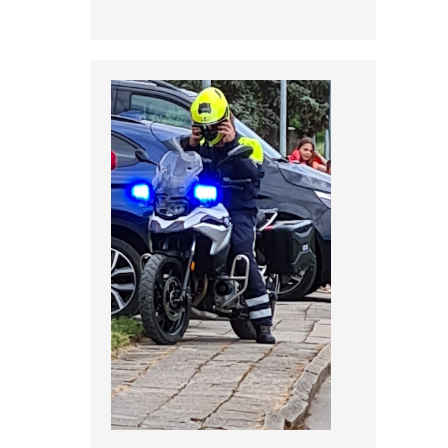
Fotos, Berichte und mehr auf unserer
Facebookseite!
Feuerwehr Uftrungen bei Facebook
Uns gibts auch bei Instagram
Hier finden Sie die Feuerwehr
Uftrungen bei Instagram!
FFW Uftrungen bei Instagram
Uns gibt es auch bei Facebook
Fotos, Berichte und mehr auf unserer
Facebookseite!