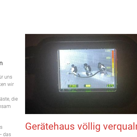
n
ür uns
ken wir
äste, die
insam
Gerätehaus völlig verqual
es
– das