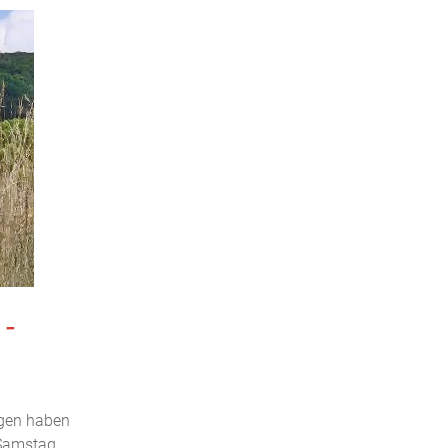
-
ngen haben
Samstag,