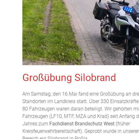
Großübung Silobrand
Am Samstag, den 16.Mai fand eine Großübung an dre
Standorten im Landkreis statt. Über 330 Einsatzkräfte
80 Fahrzeugen waren daran beteiligt. Wir gehörten mit
Fahrzeugen (LF10, MTF, MZA und Krad) seit Anfang d
Jahres zum
Fachdienst Brandschutz West
(früher
Kreisfeuerwehrbereitschaft). Geprobt wurde in unser
Bereich ein Silobrand in Roßla.