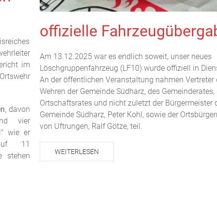
offizielle Fahrzeugüberga
isreiches
hrleiter
Am 13.12.2025 war es endlich soweit, unser neues
ericht im
Löschgruppenfahrzeug (LF10) wurde offiziell in Diens
rtswehr
An der öffentlichen Veranstaltung nahmen Vertreter 
Wehren der Gemeinde Südharz, des Gemeinderates,
Ortschaftsrates und nicht zuletzt der Bürgermeister 
en
, davon
Gemeinde Südharz, Peter Kohl, sowie der Ortsbürger
nd vier
von Uftrungen, Ralf Götze, teil.
l" wie er
auf 11
WEITERLESEN
re stehen