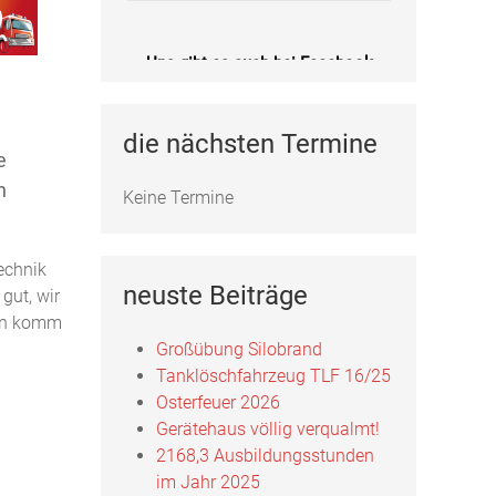
Uns gibt es auch bei Facebook
Fotos, Berichte und mehr auf unserer
Facebookseite!
die nächsten Termine
e
Feuerwehr Uftrungen bei Facebook
n
Keine Termine
echnik
neuste Beiträge
gut, wir
ann komm
Großübung Silobrand
Tanklöschfahrzeug TLF 16/25
Osterfeuer 2026
Gerätehaus völlig verqualmt!
2168,3 Ausbildungsstunden
im Jahr 2025