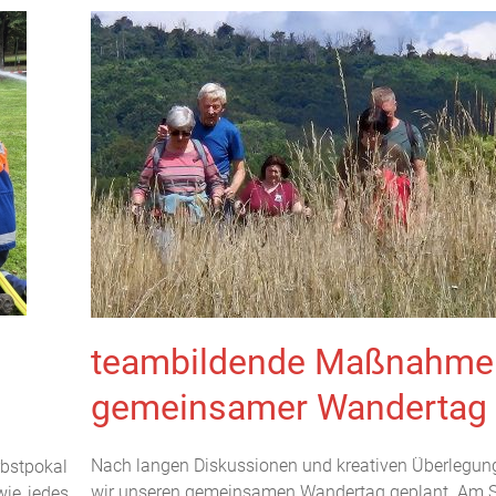
teambildende Maßnahme 
gemeinsamer Wandertag
Nach langen Diskussionen und kreativen Überlegu
rbstpokal
wir unseren gemeinsamen Wandertag geplant. Am 
wie jedes