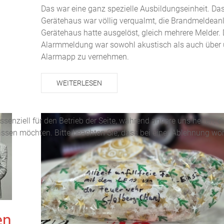
Das war eine ganz spezielle Ausbildungseinheit. Da
Gerätehaus war völlig verqualmt, die Brandmeldean
Gerätehaus hatte ausgelöst, gleich mehrere Melder. 
Alarmmeldung war sowohl akustisch als auch über 
Alarmapp zu vernehmen.
WEITERLESEN
ssenziell für den Betrieb der Seite, während andere uns helfen, 
assen möchten. Bitte beachten Sie, dass bei einer Ablehnung wom
en