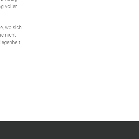
g voller
e, wo sich
ie nicht
legenheit