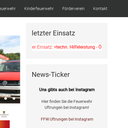
euerwehr
Kinderfeuerwehr
Förderverein
Kontakt
letzter Einsatz
Letzter Einsatz:
>techn. Hilfeleistung - Ölspur<
am 11.07.2026
News-Ticker
Uns gibts auch bei Instagram
Hier finden Sie die Feuerwehr
Uftrungen bei Instagram!
FFW Uftrungen bei Instagram