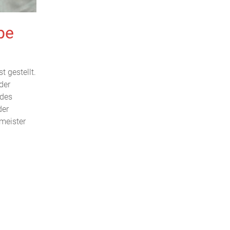
be
t gestellt.
der
 des
der
meister