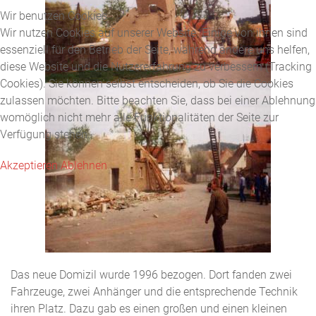
Wir benutzen Cookies
Wir nutzen Cookies auf unserer Website. Einige von ihnen sind
essenziell für den Betrieb der Seite, während andere uns helfen,
diese Website und die Nutzererfahrung zu verbessern (Tracking
Cookies). Sie können selbst entscheiden, ob Sie die Cookies
zulassen möchten. Bitte beachten Sie, dass bei einer Ablehnung
womöglich nicht mehr alle Funktionalitäten der Seite zur
Verfügung stehen.
Akzeptieren
Ablehnen
Das neue Domizil wurde 1996 bezogen. Dort fanden zwei
Fahrzeuge, zwei Anhänger und die entsprechende Technik
ihren Platz. Dazu gab es einen großen und einen kleinen