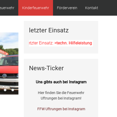
euerwehr
Kinderfeuerwehr
Förderverein
Kontakt
letzter Einsatz
Letzter Einsatz:
>techn. Hilfeleistung - Ölspur<
am 11.
News-Ticker
Uns gibts auch bei Instagram
Hier finden Sie die Feuerwehr
Uftrungen bei Instagram!
FFW Uftrungen bei Instagram