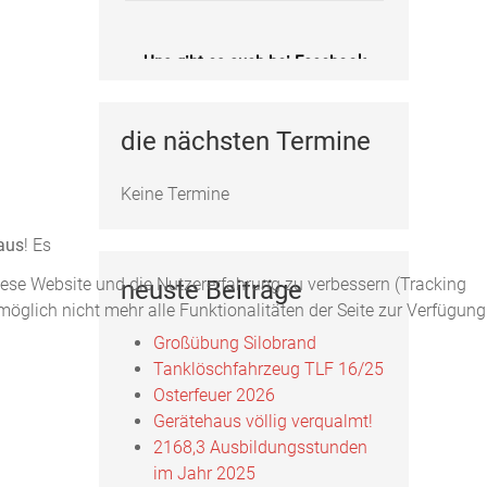
Uns gibt es auch bei Facebook
Fotos, Berichte und mehr auf unserer
Facebookseite!
die nächsten Termine
Feuerwehr Uftrungen bei Facebook
Keine Termine
aus
! Es
diese Website und die Nutzererfahrung zu verbessern (Tracking
neuste Beiträge
öglich nicht mehr alle Funktionalitäten der Seite zur Verfügung
Großübung Silobrand
Tanklöschfahrzeug TLF 16/25
Osterfeuer 2026
Gerätehaus völlig verqualmt!
2168,3 Ausbildungsstunden
im Jahr 2025