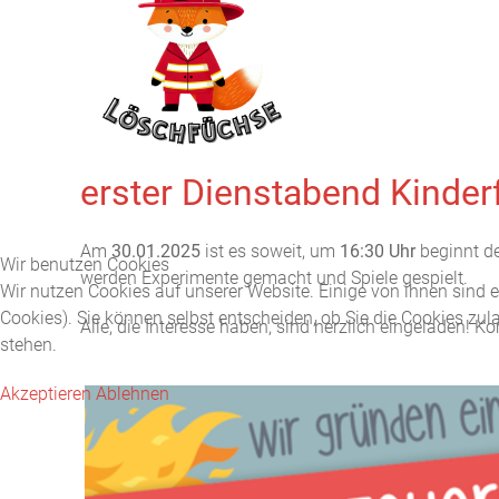
erster Dienstabend Kinde
Am
30.01.2025
ist es soweit, um
16:30 Uhr
beginnt de
Wir benutzen Cookies
werden Experimente gemacht und Spiele gespielt.
Wir nutzen Cookies auf unserer Website. Einige von ihnen sind e
Cookies). Sie können selbst entscheiden, ob Sie die Cookies zul
Alle, die Interesse haben, sind herzlich eingeladen! K
stehen.
Akzeptieren
Ablehnen