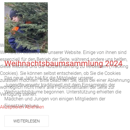
Wir benutzen Cookies
Wir nutzen Cookies auf unserer Website. Einige von ihnen sind
essenziell für den Betrieb der Seite, während andere uns helfen,
Weihnachtsbaumsammlung 2024
diese Website und die Nutzererfahrung zu verbessern (Tracking
Cookies). Sie können selbst entscheiden, ob Sie die Cookies
Das neue Jahr hat für die Mitglieder unserer
zulassen möchten. Bitte beachten Sie, dass bei einer Ablehnung
Jugendfeuerwehr traditionell mit dem Einsammeln der
womöglich nicht mehr alle Funktionalitäten der Seite zur
Weihnachtsbäume begonnen. Unterstützung erhielten die
Verfügung stehen.
Mädchen und Jungen von einigen Mitgliedern der
Einsatzabteilung.
Akzeptieren
Ablehnen
WEITERLESEN