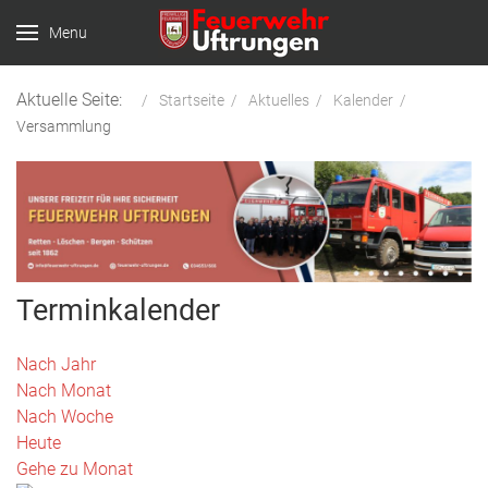
Menu
Aktuelle Seite:
Startseite
Aktuelles
Kalender
Versammlung
Terminkalender
Nach Jahr
Nach Monat
Nach Woche
Heute
Gehe zu Monat