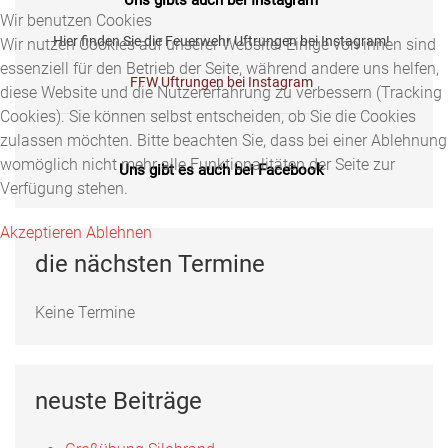
Wir benutzen Cookies
Hier finden Sie die Feuerwehr Uftrungen bei Instagram!
Wir nutzen Cookies auf unserer Website. Einige von ihnen sind
essenziell für den Betrieb der Seite, während andere uns helfen,
FFW Uftrungen bei Instagram
diese Website und die Nutzererfahrung zu verbessern (Tracking
Cookies). Sie können selbst entscheiden, ob Sie die Cookies
zulassen möchten. Bitte beachten Sie, dass bei einer Ablehnung
womöglich nicht mehr alle Funktionalitäten der Seite zur
Uns gibt es auch bei Facebook
Verfügung stehen.
Fotos, Berichte und mehr auf unserer Facebookseite!
Akzeptieren
Ablehnen
Feuerwehr Uftrungen bei Facebook
die nächsten Termine
Keine Termine
Uns gibts auch bei Instagram
Hier finden Sie die Feuerwehr Uftrungen bei Instagram!
neuste Beiträge
FFW Uftrungen bei Instagram