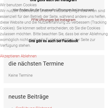
Wir benutzen Cookies
Hier finden Sie die Feuerwehr Uftrungen bei Instagram!
Wir nutzen Cookies auf unserer Website. Einige von ihnen sind
essenziell für den Betrieb der Seite, während andere uns helfen,
FFW Uftrungen bei Instagram
diese Website und die Nutzererfahrung zu verbessern (Tracking
Cookies). Sie können selbst entscheiden, ob Sie die Cookies
zulassen möchten. Bitte beachten Sie, dass bei einer Ablehnung
womöglich nicht mehr alle Funktionalitäten der Seite zur
Uns gibt es auch bei Facebook
Verfügung stehen.
Fotos, Berichte und mehr auf unserer Facebookseite!
Akzeptieren
Ablehnen
Feuerwehr Uftrungen bei Facebook
die nächsten Termine
Keine Termine
Uns gibts auch bei Instagram
Hier finden Sie die Feuerwehr Uftrungen bei Instagram!
neuste Beiträge
FFW Uftrungen bei Instagram