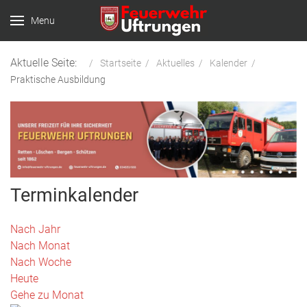
Menu
Aktuelle Seite:
Startseite
Aktuelles
Kalender
Praktische Ausbildung
Terminkalender
Nach Jahr
Nach Monat
Nach Woche
Heute
Gehe zu Monat