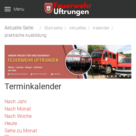
Menu
Aktuelle Seite:
Startseite
Aktuelles
Kalender
praktische Ausbildung
Terminkalender
Nach Jahr
Nach Monat
Nach Woche
Heute
Gehe zu Monat