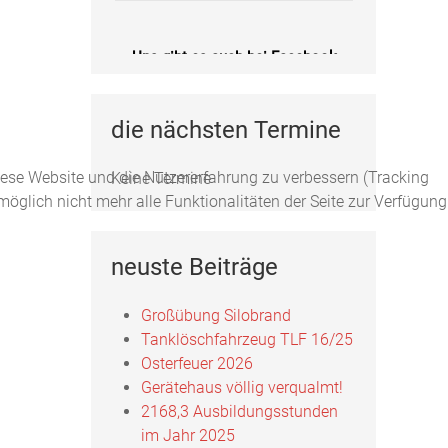
Uns gibt es auch bei Facebook
Fotos, Berichte und mehr auf unserer
Facebookseite!
die nächsten Termine
Feuerwehr Uftrungen bei Facebook
diese Website und die Nutzererfahrung zu verbessern (Tracking
Keine Termine
öglich nicht mehr alle Funktionalitäten der Seite zur Verfügung
Uns gibts auch bei Instagram
neuste Beiträge
Hier finden Sie die Feuerwehr
Uftrungen bei Instagram!
Großübung Silobrand
Tanklöschfahrzeug TLF 16/25
FFW Uftrungen bei Instagram
Osterfeuer 2026
Gerätehaus völlig verqualmt!
2168,3 Ausbildungsstunden
im Jahr 2025
Uns gibt es auch bei Facebook