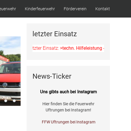
euerwehr
Kinderfeuerwehr
Förderverein
Kontakt
letzter Einsatz
Letzter Einsatz:
>techn. Hilfeleistung - Ölspur<
am 11.
News-Ticker
Uns gibts auch bei Instagram
Hier finden Sie die Feuerwehr
Uftrungen bei Instagram!
FFW Uftrungen bei Instagram